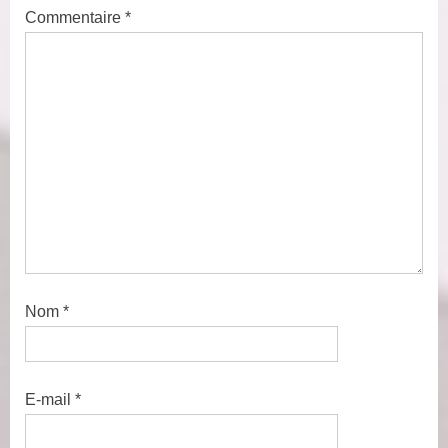
P
t
Commentaire
*
o
:
s
t
:
Nom
*
E-mail
*