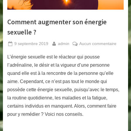
a
m
Comment augmenter son énergie
m
sexuelle ?
e
.
Posted
By
sur
9 septembre 2019
admin
Aucun commentaire
f
on
Comme
r
L’énergie sexuelle est le réacteur qui pousse
augmen
son
l’adrénaline, le désir et la vigueur d’une personne
énergie
quand elle est à la rencontre de la personne qu’elle
sexuell
aime. Cependant, ce n’est pas tout le monde qui
?
possède cette énergie sexuelle, puisqu’avec le temps,
la routine quotidienne, les maladies et la fatigue,
certains individus en manquent. Alors, comment faire
pour y remédier ? Voici nos conseils.