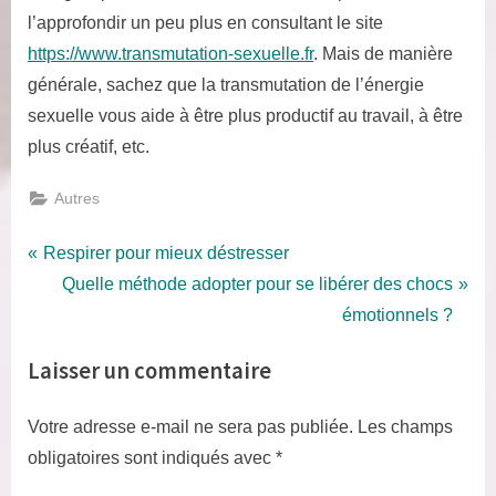
l’approfondir un peu plus en consultant le site
https://www.transmutation-sexuelle.fr
. Mais de manière
générale, sachez que la transmutation de l’énergie
sexuelle vous aide à être plus productif au travail, à être
plus créatif, etc.
Autres
Navigation
P
Respirer pour mieux déstresser
r
N
Quelle méthode adopter pour se libérer des chocs
de
e
e
émotionnels ?
l’article
v
x
Laisser un commentaire
i
t
o
P
Votre adresse e-mail ne sera pas publiée.
Les champs
u
o
obligatoires sont indiqués avec
*
s
s