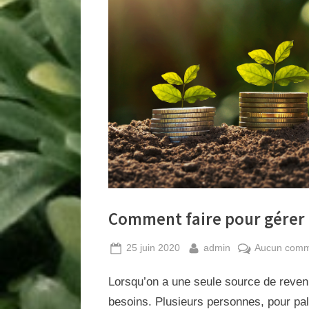
n
d
a
m
m
e
.
f
r
Comment faire pour gérer 
Posted
By
25 juin 2020
admin
Aucun comm
on
Lorsqu’on a une seule source de revenus
besoins. Plusieurs personnes, pour palli