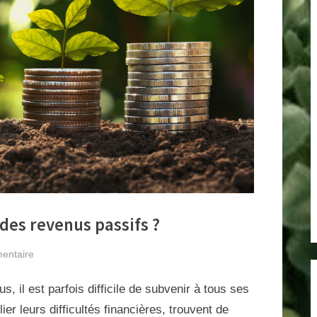
des revenus passifs ?
sur
entaire
Comment
, il est parfois difficile de subvenir à tous ses
faire
pour
er leurs difficultés financières, trouvent de