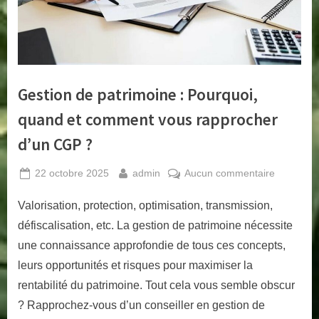
a
m
m
e
Gestion de patrimoine : Pourquoi,
.
f
quand et comment vous rapprocher
r
d’un CGP ?
Posted
By
sur
22 octobre 2025
admin
Aucun commentaire
on
Gestion
Valorisation, protection, optimisation, transmission,
de
patrimoin
défiscalisation, etc. La gestion de patrimoine nécessite
:
une connaissance approfondie de tous ces concepts,
Pourquoi,
leurs opportunités et risques pour maximiser la
quand
rentabilité du patrimoine. Tout cela vous semble obscur
et
comment
? Rapprochez-vous d’un conseiller en gestion de