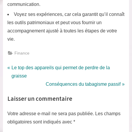
communication.
Voyez ses expériences, car cela garantit qu’il connaît
les outils patrimoniaux et peut vous fournir un
accompagnement ajusté à toutes les étapes de votre
vie.
Finance
Navigation
P
Le top des appareils qui permet de perdre de la
r
graisse
de
e
N
Conséquences du tabagisme passif
l’article
v
e
Laisser un commentaire
i
x
o
t
Votre adresse e-mail ne sera pas publiée.
Les champs
u
P
obligatoires sont indiqués avec
*
s
o