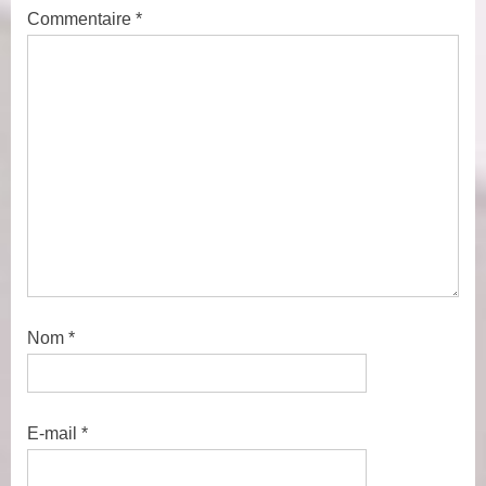
P
s
Commentaire
*
o
t
s
:
t
:
Nom
*
E-mail
*