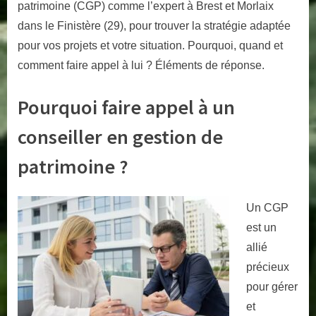
vous
patrimoine (CGP) comme l’expert à Brest et Morlaix
rapproche
dans le Finistère (29), pour trouver la stratégie adaptée
d’un
pour vos projets et votre situation. Pourquoi, quand et
CGP
comment faire appel à lui ? Éléments de réponse.
?
Pourquoi faire appel à un
conseiller en gestion de
patrimoine ?
Un CGP
est un
allié
précieux
pour gérer
et